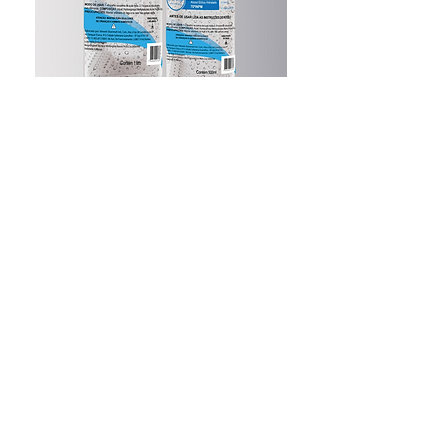
LUVA DE RESTRIÇÃO
As Luvas de Restrição são destinadas a
pacientes em observação, que estão
conectados a equipamentos para
administração de medicamentos, ou
monitoramento de sinais vitais, os quais não
podem e não devem ser removidos pelo
próprio paciente.