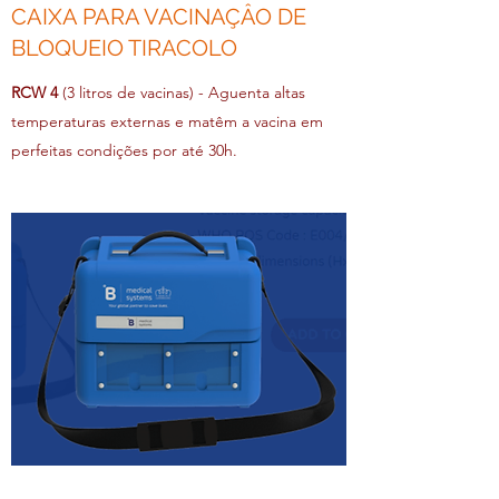
CAIXA PARA VACINAÇÂO DE
BLOQUEIO TIRACOLO
RCW 4
(3 litros de vacinas) - Aguenta altas
temperaturas externas e matêm a vacina em
perfeitas condições por até 30h.